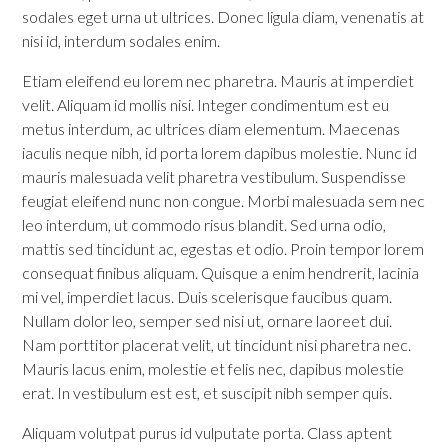
sodales eget urna ut ultrices. Donec ligula diam, venenatis at
nisi id, interdum sodales enim.
Etiam eleifend eu lorem nec pharetra. Mauris at imperdiet
velit. Aliquam id mollis nisi. Integer condimentum est eu
metus interdum, ac ultrices diam elementum. Maecenas
iaculis neque nibh, id porta lorem dapibus molestie. Nunc id
mauris malesuada velit pharetra vestibulum. Suspendisse
feugiat eleifend nunc non congue. Morbi malesuada sem nec
leo interdum, ut commodo risus blandit. Sed urna odio,
mattis sed tincidunt ac, egestas et odio. Proin tempor lorem
consequat finibus aliquam. Quisque a enim hendrerit, lacinia
mi vel, imperdiet lacus. Duis scelerisque faucibus quam.
Nullam dolor leo, semper sed nisi ut, ornare laoreet dui.
Nam porttitor placerat velit, ut tincidunt nisi pharetra nec.
Mauris lacus enim, molestie et felis nec, dapibus molestie
erat. In vestibulum est est, et suscipit nibh semper quis.
Aliquam volutpat purus id vulputate porta. Class aptent