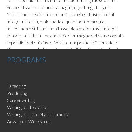
Duis imperdiet urna sit amet mi dictum sagittis sed a nisi.
Suspendisse non pharetra magna, eget feugiat augue.
Mauris mollis ex id ante lobortis, a eleifend nisi placerat.
Integer nisi arcu, malesuada a quam non, pharetra
malesuada nisi. In hac habitasse platea dictumst. Integer
consequat rutrum maximus. Sed eu magna vel risus convallis
imperdiet vel quis justo. Vestibulum posuere finibus dolor.
Nunc consequat ut ligula in sagittis. Etiam id pulvinar leo, in
scelerisque enim. Morbi ante est, tempor id eros sit amet,
PROGRAMS
tincidunt scelerisque augue.
Directing
Producing
Screenwriting
Writing for Television
Writing for Late Night Comedy
Advanced Workshops