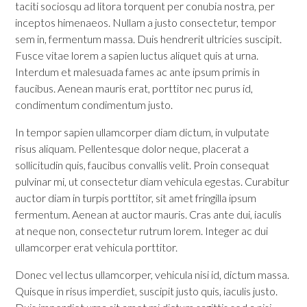
taciti sociosqu ad litora torquent per conubia nostra, per
inceptos himenaeos. Nullam a justo consectetur, tempor
sem in, fermentum massa. Duis hendrerit ultricies suscipit.
Fusce vitae lorem a sapien luctus aliquet quis at urna.
Interdum et malesuada fames ac ante ipsum primis in
faucibus. Aenean mauris erat, porttitor nec purus id,
condimentum condimentum justo.
In tempor sapien ullamcorper diam dictum, in vulputate
risus aliquam. Pellentesque dolor neque, placerat a
sollicitudin quis, faucibus convallis velit. Proin consequat
pulvinar mi, ut consectetur diam vehicula egestas. Curabitur
auctor diam in turpis porttitor, sit amet fringilla ipsum
fermentum. Aenean at auctor mauris. Cras ante dui, iaculis
at neque non, consectetur rutrum lorem. Integer ac dui
ullamcorper erat vehicula porttitor.
Donec vel lectus ullamcorper, vehicula nisi id, dictum massa.
Quisque in risus imperdiet, suscipit justo quis, iaculis justo.